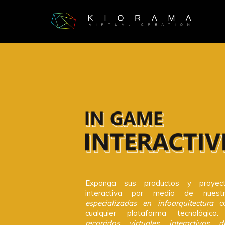
Skip
to
content
Exponga sus productos y proyec
interactiva por medio de nuest
especializadas en infoarquitectura
co
cualquier plataforma tecnológica.
recorridos virtuales interactivos 