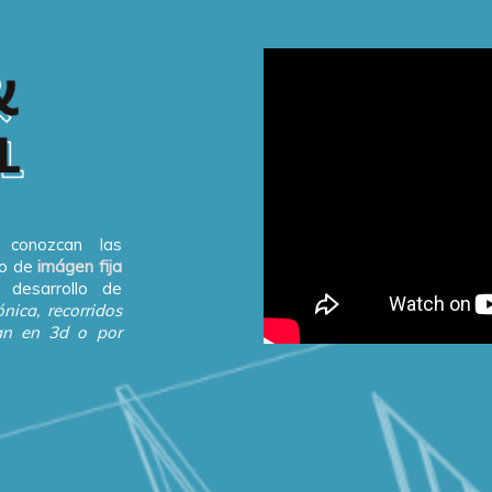
 conozcan las
io de
imágen fija
 desarrollo de
ónica, recorridos
ean en 3d o por